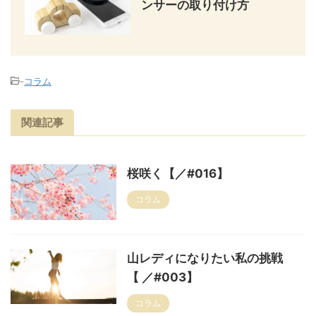
ンサーの取り付け方
-
コラム
関連記事
桜咲く【／#016】
コラム
山レディになりたい私の挑戦
【 ／#003】
コラム