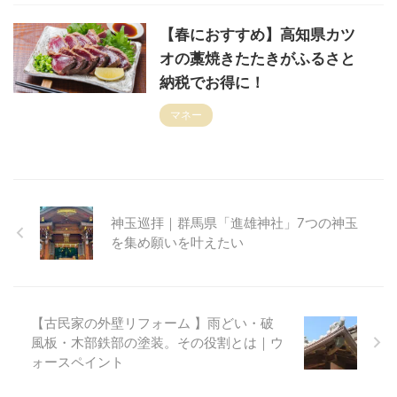
【春におすすめ】高知県カツ
オの藁焼きたたきがふるさと
納税でお得に！
マネー
神玉巡拝｜群馬県「進雄神社」7つの神玉
を集め願いを叶えたい
【古民家の外壁リフォーム 】雨どい・破
風板・木部鉄部の塗装。その役割とは｜ウ
ォースペイント