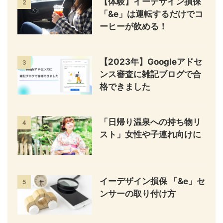
【体験】イーデザイン損保
2
「&e」は運転するだけでコ
ーヒーが飲める！
【2023年】Googleアドセ
3
ンス審査に雑記ブログで合
格できました
「日帰り温泉への持ち物リ
4
スト」女性や子連れ向けに
イーデザイン損保 「&e」セ
5
ンサーの取り付け方