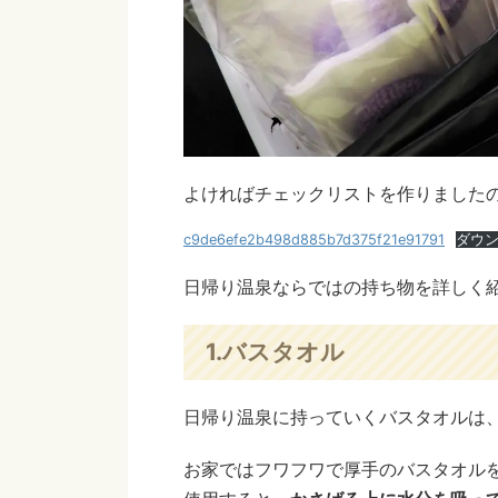
よければチェックリストを作りました
c9de6efe2b498d885b7d375f21e91791
ダウ
日帰り温泉ならではの持ち物を詳しく
1.バスタオル
日帰り温泉に持っていくバスタオルは
お家ではフワフワで厚手のバスタオル