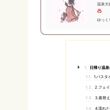
温泉大
♨️
ゆっく
1.
日帰り温泉
1.1.
1.バスタ
1.2.
2.フェ
1.3.
3.着替
1.4.
4.濡れ