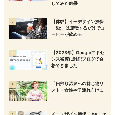
してみた結果
【体験】イーデザイン損保
2
「&e」は運転するだけでコ
ーヒーが飲める！
【2023年】Googleアドセ
3
ンス審査に雑記ブログで合
格できました
「日帰り温泉への持ち物リ
4
スト」女性や子連れ向けに
イーデザイン損保 「&e」セ
5